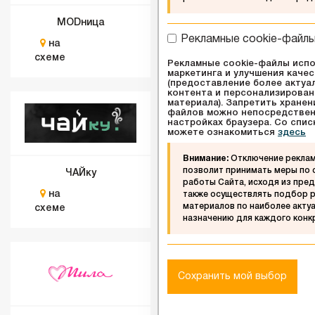
MODница
ELITE
Рекламные cookie-файл
на
на
схеме
схеме
Рекламные cookie-файлы испо
маркетинга и улучшения каче
(предоставление более актуа
контента и персонализирован
материала). Запретить хранен
файлов можно непосредствен
настройках браузера. Со спи
можете ознакомиться
здесь
Внимание:
Отключение реклам
позволит принимать меры по
ЧАЙку
NEKURI.by
работы Сайта, исходя из пред
на
на
также осуществлять подбор р
материалов по наиболее акту
схеме
схеме
назначению для каждого конк
Сохранить мой выбор