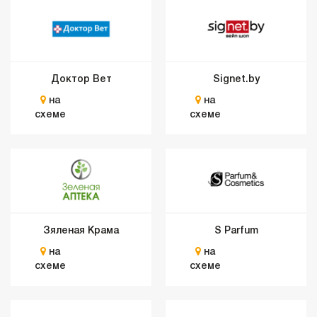
Доктор Вет
Signet.by
на
на
схеме
схеме
Зяленая Крама
S Parfum
на
на
схеме
схеме