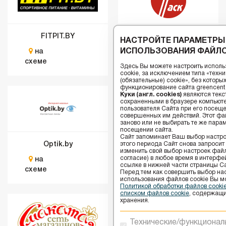
FITPIT.BY
ТАСК
НАСТРОЙТЕ ПАРАМЕТРЫ
ИСПОЛЬЗОВАНИЯ ФАЙЛО
на
на
схеме
схеме
Здесь Вы можете настроить исполь
cookie, за исключением типа «тех
(обязательные) cookie», без котор
функционирование сайта greencenter
Куки (англ. cookies)
являются текс
сохраненными в браузере компьюте
пользователя Сайта при его посещ
совершенных им действий. Этот фай
заново или не выбирать те же пара
посещении сайта.
Сайт запоминает Ваш выбор настрое
Optik.by
Аптека
этого периода Сайт снова запросит
изменить свой выбор настроек файлов
согласие) в любое время в интерфе
на
на
ссылке в нижней части страницы Са
схеме
схеме
Перед тем как совершить выбор на
использования файлов сookie Вы м
Политикой обработки файлов cook
списком файлов cookie
, содержащи
хранения.
Технические/функционал