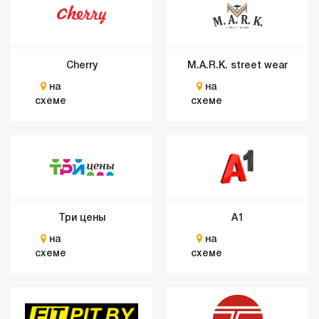
Cherry
M.A.R.K. street wear
на
на
схеме
схеме
Три цены
А1
на
на
схеме
схеме