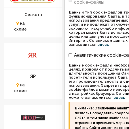
cookie-файлы
Данный тип cookie-файлов тр
Смаката
Аптека
функционирования Сайта, в т
использования предлагаемых 
на
на
услуг, и не подлежит отключе
сохраняют какую-либо инфор
схеме
схеме
которая может быть использо
целях или для учета посещае
Интернет. Со списком данных
ознакомиться
здесь
Аналитические cookie-ф
Данные cookie-файлы необхо
целях, позволяют подсчитыва
длительность посещений Сайт
ЯР
ETIB PARFUM
посетители используют Сайт,
его производительность и сд
на
на
использования. Запретить хр
cookie-файлов можно непосре
схеме
схеме
в настройках браузера. Со с
можете ознакомиться
здесь
Внимание:
Отключение аналит
позволит определять предпо
Сайта, в том числе наиболее 
страницы и принимать меры 
работы Сайта исходя из пред