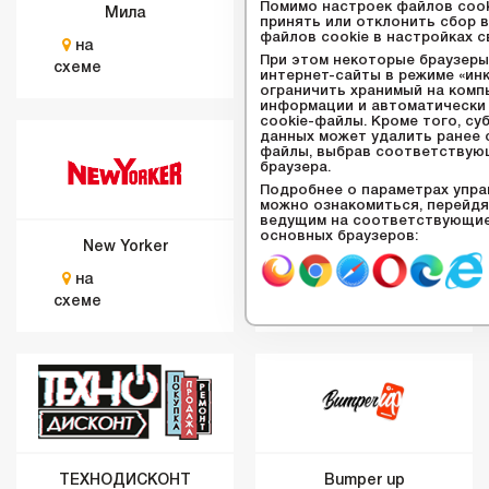
Помимо настроек файлов сook
Мила
Зоомаркет
принять или отклонить сбор 
файлов сookie в настройках с
на
на
При этом некоторые браузер
схеме
схеме
интернет-сайты в режиме «инк
ограничить хранимый на ком
информации и автоматически
cookie-файлы. Кроме того, су
данных может удалить ранее 
файлы, выбрав соответствую
браузера.
Подробнее о параметрах упра
можно ознакомиться, перейдя
ведущим на соответствующие
основных браузеров:
New Yorker
Чудо сладости
на
на
схеме
схеме
ТЕХНОДИСКОНТ
Bumper up