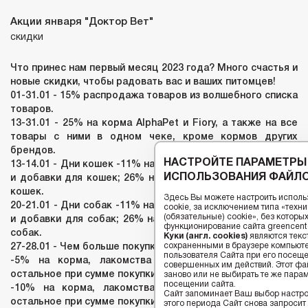
Акции января "Доктор Вет"
скидки
Что принес нам первый месяц 2023 года? Много счастья и
новые скидки, чтобы радовать вас и ваших питомцев!
01-31.01 - 15% распродажа товаров из волшебного списка
товаров.
13-31.01 - 25% на корма AlphaPet и Fiory, а также на все
товары с ними в одном чеке, кроме кормов других
брендов.
НАСТРОЙТЕ ПАРАМЕТРЫ
13-14.01 - Дни кошек -11% на корма, лакомства, витамины
ИСПОЛЬЗОВАНИЯ ФАЙЛО
и добавки для кошек; 26% на все остальные товары для
кошек.
Здесь Вы можете настроить исполь
20-21.01 - Дни собак -11% на корма, лакомства, витамины
cookie, за исключением типа «тех
(обязательные) cookie», без котор
и добавки для собак; 26% на все остальные товары для
функционирование сайта greencenter
собак.
Куки (англ. cookies)
являются текс
сохраненными в браузере компьюте
27-28.01 - Чем больше покупка, тем больше скидка:
пользователя Сайта при его посещ
-5% на корма, лакомства и витамины, 15% на всё
совершенных им действий. Этот фай
остальное при сумме покупки менее 30 рублей.
заново или не выбирать те же пара
посещении сайта.
-10% на корма, лакомства и витамины, 20% на всё
Сайт запоминает Ваш выбор настрое
остальное при сумме покупки 30 рублей и более.
этого периода Сайт снова запросит