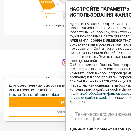
НАСТРОЙТЕ ПАРАМЕТРЫ
ИСПОЛЬЗОВАНИЯ ФАЙЛО
Здесь Вы можете настроить исполь
Вход со стороны ул. Воинов-Интернационалистов
cookie, за исключением типа «тех
(обязательные) cookie», без котор
функционирование сайта greencenter
Куки (англ. cookies)
являются текс
сохраненными в браузере компьюте
пользователя Сайта при его посещ
совершенных им действий. Этот фай
заново или не выбирать те же пара
посещении сайта.
Сайт запоминает Ваш выбор настрое
этого периода Сайт снова запросит
изменить свой выбор настроек файлов
согласие) в любое время в интерфе
Настройки cookies
ссылке в нижней части страницы Са
Для обеспечения удобства пользователей сайта
Перед тем как совершить выбор на
используются cookies.
использования файлов сookie Вы м
2026 © ТЦ GREENЦЕНТР - Торговый центр в Витебске.
Настройка файлов cookies
Политикой обработки файлов cook
списком файлов cookie
, содержащи
Принять
хранения.
Разработка сайта -
Компания ARIOL
Отклонить
Технические/функционал
cookie-файлы
Данный тип cookie-файлов тр