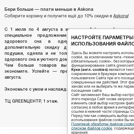
Бери больше — плати меньше в Аskona
Соберите корзину и получите ещё до 10% скидки в
Askona
!
С 1 июля по 4 августа в магазинах Askona действует
специальное предложение: собирайте товары для
НАСТРОЙТЕ ПАРАМЕТРЫ
здорового сна в одну корзину и получайте
ИСПОЛЬЗОВАНИЯ ФАЙЛО
дополнительную скидку до 10%. Матрасы, диваны,
Здесь Вы можете настроить исполь
подушки, одеяла и не только — всё, что нужно для
cookie, за исключением типа «тех
здорового сна и уютного дома, теперь ещё выгоднее.
(обязательные) cookie», без котор
Чем больше товаров вы выбираете, тем больше
функционирование сайта greencenter
Куки (англ. cookies)
являются текс
экономите. Успейте — предложение действует до 4
сохраненными в браузере компьюте
августа.
пользователя Сайта при его посещ
совершенных им действий. Этот фай
заново или не выбирать те же пара
Экономьте с умом и наслаждайтесь покупками в Askona!
посещении сайта.
Сайт запоминает Ваш выбор настрое
этого периода Сайт снова запросит
ТЦ GREENЦЕНТР, 1 этаж.
изменить свой выбор настроек файлов
согласие) в любое время в интерфе
ссылке в нижней части страницы Са
Перед тем как совершить выбор на
использования файлов сookie Вы м
Политикой обработки файлов cook
списком файлов cookie
, содержащи
хранения.