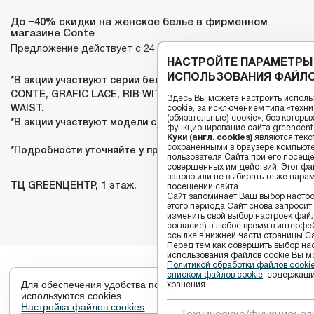
До −40% скидки на женское белье в фирменном
магазине Conte
Предложение действует с 24 мая.
НАСТРОЙТЕ ПАРАМЕТРЫ
ИСПОЛЬЗОВАНИЯ ФАЙЛО
*В акции участвуют серии белья BLACK&WHITE, DOUBLE
CONTE, GRAFIC LACE, RIB WITH MESH, SAVAGE, LACE
Здесь Вы можете настроить исполь
cookie, за исключением типа «тех
WAIST.
(обязательные) cookie», без котор
*В акции участвуют модели с красным ценником.
функционирование сайта greencenter
Куки (англ. cookies)
являются текс
сохраненными в браузере компьюте
*Подробности уточняйте у продавцов
пользователя Сайта при его посещ
совершенных им действий. Этот фай
заново или не выбирать те же пара
ТЦ GREENЦЕНТР, 1 этаж.
посещении сайта.
Сайт запоминает Ваш выбор настрое
этого периода Сайт снова запросит
изменить свой выбор настроек файлов
согласие) в любое время в интерфе
ссылке в нижней части страницы Са
Перед тем как совершить выбор на
использования файлов сookie Вы м
Политикой обработки файлов cook
списком файлов cookie
, содержащи
Для обеспечения удобства пользователей сайта
хранения.
используются cookies.
Настройка файлов cookies