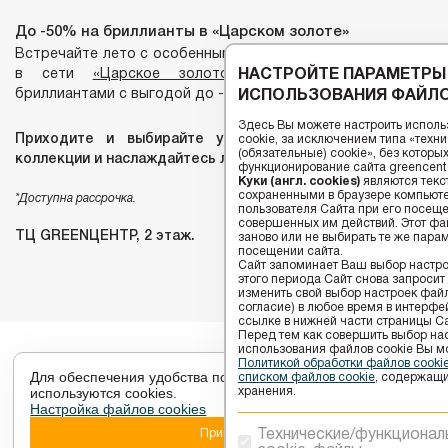
До -50% на бриллианты в «Царском золоте»
Встречайте лето с особенным сиянием! Только по 30 июня
в сети
«Царское золото»
золотые украшения с
НАСТРОЙТЕ ПАРАМЕТРЫ
бриллиантами с выгодой до -50%.
ИСПОЛЬЗОВАНИЯ ФАЙЛО
Здесь Вы можете настроить исполь
Приходите и выбирайте украшения в разнообразной
cookie, за исключением типа «тех
(обязательные) cookie», без котор
коллекции и наслаждайтесь летом с роскошью!
функционирование сайта greencenter
Куки (англ. cookies)
являются текс
сохраненными в браузере компьюте
*Доступна рассрочка.
пользователя Сайта при его посещ
совершенных им действий. Этот фай
ТЦ GREENЦЕНТР, 2 этаж.
заново или не выбирать те же пара
посещении сайта.
Сайт запоминает Ваш выбор настрое
этого периода Сайт снова запросит
изменить свой выбор настроек файлов
согласие) в любое время в интерфе
ссылке в нижней части страницы Са
Перед тем как совершить выбор на
использования файлов сookie Вы м
Политикой обработки файлов cook
Для обеспечения удобства пользователей сайта
списком файлов cookie
, содержащи
используются cookies.
хранения.
Настройка файлов cookies
Настройки cookies
Принять
Технические/функционал