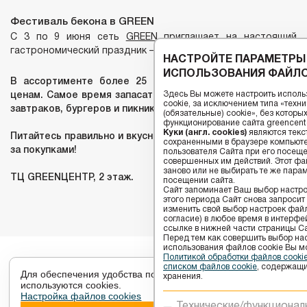
Фестиваль бекона в GREEN
С 3 по 9 июня сеть
GREEN
приглашает на настоящий
гастрономический праздник — «Фестиваль бекона».
НАСТРОЙТЕ ПАРАМЕТРЫ
ИСПОЛЬЗОВАНИЯ ФАЙЛО
В ассортименте более 25 видов бекона по выгодным
Здесь Вы можете настроить исполь
ценам. Самое время запасаться любимым продуктом для
cookie, за исключением типа «тех
завтраков, бургеров и пикников.
(обязательные) cookie», без котор
функционирование сайта greencenter
Куки (англ. cookies)
являются текс
Питайтесь правильно и вкусно вместе с GREEN. Ждём вас
сохраненными в браузере компьюте
за покупками!
пользователя Сайта при его посещ
совершенных им действий. Этот фай
заново или не выбирать те же пара
ТЦ GREENЦЕНТР, 2 этаж.
посещении сайта.
Сайт запоминает Ваш выбор настрое
этого периода Сайт снова запросит
изменить свой выбор настроек файлов
согласие) в любое время в интерфе
ссылке в нижней части страницы Са
Перед тем как совершить выбор на
использования файлов сookie Вы м
Политикой обработки файлов cook
списком файлов cookie
, содержащи
Для обеспечения удобства пользователей сайта
хранения.
используются cookies.
Настройка файлов cookies
Технические/функционал
Настройки cookies