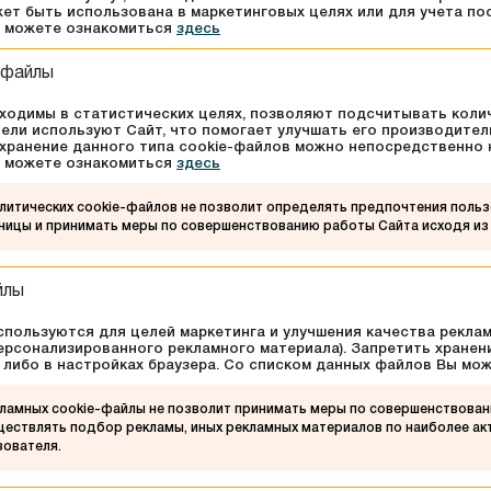
EN
Только в августе в магазинах
Боль
ет быть использована в маркетинговых целях или для учета по
упок —
Askona скидки на товары для
ZIKO 
ы можете ознакомиться
здесь
рманов
здорового сна до 60%!
4
31
4
августа
августа
августа
ав
ов.
-файлы
ходимы в статистических целях, позволяют подсчитывать коли
ели используют Сайт, что помогает улучшать его производител
хранение данного типа cookie-файлов можно непосредственно н
ы можете ознакомиться
здесь
итических cookie-файлов не позволит определять предпочтения пользо
ницы и принимать меры по совершенствованию работы Сайта исходя из
йлы
ВРЕМЯ РАБОТЫ
пользуются для целей маркетинга и улучшения качества реклам
8:00 – 23:00
ерсонализированного рекламного материала). Запретить хранен
 либо в настройках браузера. Со списком данных файлов Вы мо
гипермаркет
Green
ламных cookie-файлы не позволит принимать меры по совершенствован
10:00 – 22:00
уществлять подбор рекламы, иных рекламных материалов по наиболее а
Fashion галерея
зователя.