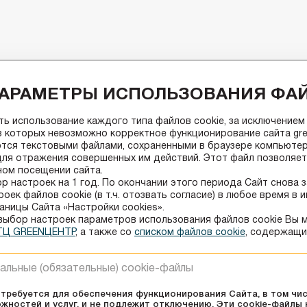
АРАМЕТРЫ ИСПОЛЬЗОВАНИЯ ФАЙ
ь использование каждого типа файлов cookie, за исключением
ез которых невозможно корректное функционирование сайта green
тся текстовыми файлами, сохраненными в браузере компьютер
для отражения совершенных им действий. Этот файл позволяет 
ом посещении сайта.
р настроек на 1 год. По окончании этого периода Сайт снова 
оек файлов сookie (в т.ч. отозвать согласие) в любое время в
аницы Сайта «Настройки cookies».
выбор настроек параметров использования файлов сookie Вы 
 ТЦ GREENЦЕНТР
, а также co
списком файлов cookie
, содержащи
Акции
Ак
альные (обязательные) cookie-файлы
Большая летняя распродажа в
Летн
Askona
прод
 требуется для обеспечения функционирования Сайта, в том чи
жностей и услуг, и не подлежит отключению. Эти сookie-файлы