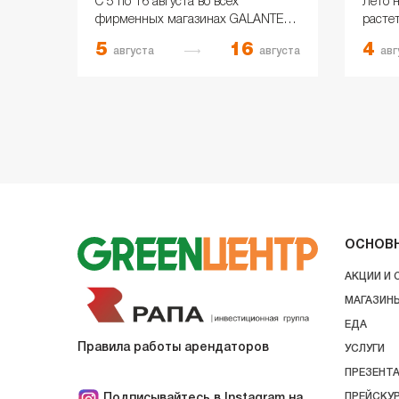
С 5 по 16 августа во всех
Лето н
фирменных магазинах GALANTEYA
расте
оффлайн и онлайн скидки до 23%!
скидок
5
16
4
августа
августа
авг
«Докт
предл
ОСНОВ
АКЦИИ И
МАГАЗИН
ЕДА
Правила работы арендаторов
УСЛУГИ
ПРЕЗЕНТ
ПРЕЙСКУ