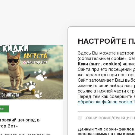
НАСТРОЙТЕ П
Здесь Вы можете настроит
(обязательные) cookie», б
Куки (англ. cookies)
являю
Сайта при его посещении 
же параметры при повторн
Сайт запоминает Ваш выбо
изменить свой выбор настр
ссылке в нижней части стр
Перед тем как совершить 
обработки файлов cookie
ии
Акции
Технические/функцион
товский ценопад в
Акция GREEN DAYS в сети
тор Вет»
GREEN
Данный тип cookie-файлов
предлагаемых на нем возмо