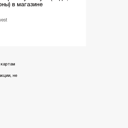
оны) в магазине
west
 картам
кции, не