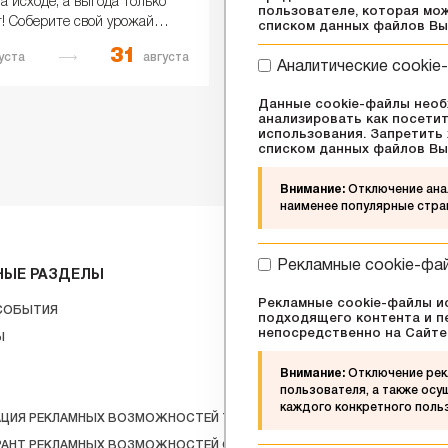
а исходе, а выгода только
С 6 по 9 августа в сети GRE
пользователе, которая мож
т! Соберите свой урожай
проходят дни выгодных пок
списком данных файлов В
! Весь август в аптеке
настоящий праздник для гу
31
6
9
уста
августа
августа
ор Вет» действуют выгодные
и любителей свежих продукт
Аналитические cookie
ожения:
Данные cookie-файлы необ
анализировать как посетит
использования. Запретить 
списком данных файлов В
Внимание:
Отключение анал
наименее популярные стра
Рекламные cookie-фа
НЫЕ РАЗДЕЛЫ
Рекламные cookie-файлы ис
О ЦЕНТРЕ
 СОБЫТИЯ
подходящего контента и п
АРЕНДАТОРАМ
непосредственно на Сайте
Ы
КОНТАКТЫ
Внимание:
Отключение рек
СХЕМА ЦЕНТРА
пользователя, а также ос
каждого конкретного поль
АЦИЯ РЕКЛАМНЫХ ВОЗМОЖНОСТЕЙ ТЦ
РАНТ РЕКЛАМНЫХ ВОЗМОЖНОСТЕЙ GREEN