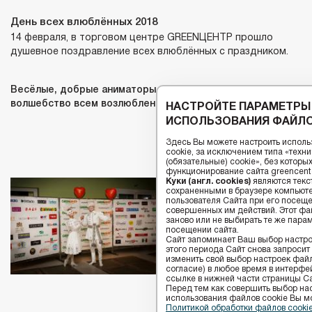
День всех влюблённых 2018
14 февраля, в торговом центре GREENЦЕНТР прошло
душевное поздравление всех влюблённых с праздником.
Весёлые, добрые аниматоры-ангелочки дарили радость и
волшебство всем возлюбленным торгового центра!
НАСТРОЙТЕ ПАРАМЕТРЫ
ИСПОЛЬЗОВАНИЯ ФАЙЛО
⟵
⟶
Здесь Вы можете настроить исполь
cookie, за исключением типа «тех
(обязательные) cookie», без котор
функционирование сайта greencenter
Куки (англ. cookies)
являются текс
сохраненными в браузере компьюте
пользователя Сайта при его посещ
совершенных им действий. Этот фай
заново или не выбирать те же пара
посещении сайта.
Сайт запоминает Ваш выбор настрое
этого периода Сайт снова запросит
изменить свой выбор настроек файлов
согласие) в любое время в интерфе
ссылке в нижней части страницы Са
Перед тем как совершить выбор на
использования файлов сookie Вы м
Политикой обработки файлов cook