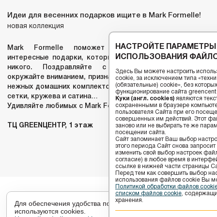
Идеи для весенних подарков ищите в Mark Formelle!
новая коллекция
НАСТРОЙТЕ ПАРАМЕТРЫ
Mark Formelle поможет найти незабываемые и
ИСПОЛЬЗОВАНИЯ ФАЙЛО
интересные подарки, которые не оставят равнодушным
никого. Поздравляйте с весенними праздниками,
Здесь Вы можете настроить исполь
окружайте вниманием, признавайтесь в любви с помощью
cookie, за исключением типа «тех
(обязательные) cookie», без котор
нежных домашних комплектов, очаровательного белья из
функционирование сайта greencenter
сетки, кружева и сатина…
Куки (англ. cookies)
являются текс
сохраненными в браузере компьюте
Удивляйте любимых с Mark Formelle.
пользователя Сайта при его посещ
совершенных им действий. Этот фай
ТЦ GREENЦЕНТР, 1 этаж
заново или не выбирать те же пара
посещении сайта.
Сайт запоминает Ваш выбор настрое
этого периода Сайт снова запросит
изменить свой выбор настроек файлов
согласие) в любое время в интерфе
ссылке в нижней части страницы Са
Перед тем как совершить выбор на
использования файлов сookie Вы м
Политикой обработки файлов cook
списком файлов cookie
, содержащи
хранения.
Для обеспечения удобства пользователей сайта
используются cookies.