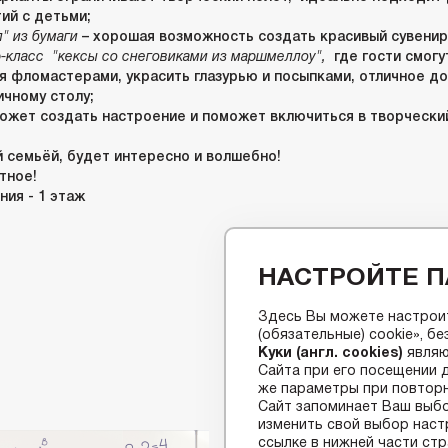
ий с детьми;
л" из бумаги
– хорошая возможность создать красивый сувенир
р-класс "кексы со снеговиками из маршмеллоу",
где гости смогу
я фломастерами, украсить глазурью и посыпками, отличное д
ичному столу;
ожет создать настроение и поможет включиться в творчески
 семьёй, будет интересно и волшебно!
тное!
ия - 1 этаж
НАСТРОЙТЕ П
Здесь Вы можете настроит
(обязательные) cookie», б
Куки (англ. cookies)
являю
Сайта при его посещении 
же параметры при повторн
Сайт запоминает Ваш выбо
изменить свой выбор настр
ссылке в нижней части стр