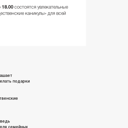
 18.00
состоятся увлекательные
ественские каникулы» для всей
лашает
делать подарки
твенские
 ведь
 для семейных