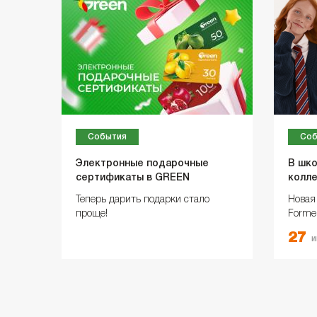
События
Соб
Электронные подарочные
В шко
сертификаты в GREEN
колле
прод
Теперь дарить подарки стало
Новая
проще!
Forme
компр
27
и
стиль
качес