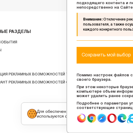
подходящего контента и п
непосредственно на Сайте
Внимание:
Отключение рек
пользователя, а также ос
каждого конкретного поль
НЫЕ РАЗДЕЛЫ
О ЦЕНТРЕ
 СОБЫТИЯ
АРЕНДАТОРАМ
Ы
Сохранить мой выбор
КОНТАКТЫ
СХЕМА ЦЕНТРА
АЦИЯ РЕКЛАМНЫХ ВОЗМОЖНОСТЕЙ ТЦ
Помимо настроек файлов сo
своего браузера.
РАНТ РЕКЛАМНЫХ ВОЗМОЖНОСТЕЙ GREEN
При этом некоторые брауз
компьютере объем информа
может удалить ранее сохр
Подробнее о параметрах у
соответствующие страницы
Для обеспечения удобства пользователей сайта
используются cookies.
Настройка файлов cookie