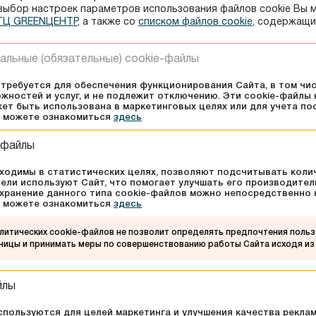
выбор настроек параметров использования файлов сookie Вы 
 ТЦ GREENЦЕНТР
, а также co
списком файлов cookie
, содержащи
альные (обязательные) cookie-файлы
 требуется для обеспечения функционирования Сайта, в том чи
жностей и услуг, и не подлежит отключению. Эти сookie-файлы
ет быть использована в маркетинговых целях или для учета по
ы можете ознакомиться
здесь
События
Со
-файлы
во
В ТЦ «GREENЦЕНТР» открылся
Ваша
ходимы в статистических целях, позволяют подсчитывать коли
новый фирменный магазин А1
чуть
ели используют Сайт, что помогает улучшать его производител
хранение данного типа cookie-файлов можно непосредственно н
ся
На первом этаже ТРЦ начал работу
С 1 п
ы можете ознакомиться
здесь
 GARDI
новый фирменный салон связи
обруч
«А1» — один из крупнейших
карто
итических cookie-файлов не позволит определять предпочтения пользо
1
ию
об
операторов мобильной связи
КАРАТ
ницы и принимать меры по совершенствованию работы Сайта исходя из
.
Беларуси, который предлагает
один 
современные цифровые решения
роман
для повседневной жизни.Теперь
вдвоё
йлы
посетители могут не только
оценить стабильную связь и
пользуются для целей маркетинга и улучшения качества реклам