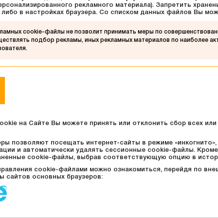
ерсонализированного рекламного материала). Запретить хранен
передовые технологии, но и
 либо в настройках браузера. Со списком данных файлов Вы мо
воспользоваться полным спектром
услуг в удобном формате.
ламных cookie-файлы не позволит принимать меры по совершенствован
уществлять подбор рекламы, иных рекламных материалов по наиболее а
зователя.
ВРЕМЯ РАБОТЫ
8:00 – 23:00
гипермаркет
Green
10:00 – 22:00
Fashion галерея
okie на Сайте Вы можете принять или отклонить сбор всех или
еры позволяют посещать интернет-сайты в режиме «инкогнито»,
ции и автоматически удалять сессионные cookie-файлы. Кроме
аненные cookie-файлы, выбрав соответствующую опцию в истор
правления cookie-файлами можно ознакомиться, перейдя по вне
 сайтов основных браузеров:
Принять
Отклонить
s
Разработка сайта -
Компания ARIOL