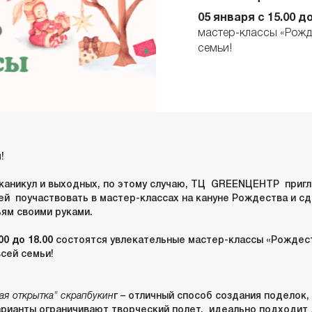
05 января с 15.00 до
мастер-классы «Рожд
семьи!
!
каникул и выходных, по этому случаю, ТЦ GREENЦЕНТР приг
ей поучаствовать в мастер-классах на кануне Рождества и с
ьям своими руками.
00 до 18.00
состоятся увлекательные мастер-классы «Рождес
всей семьи!
ая открытка" скрапбукин
г – отличный способ создания поделок,
рианты ограничивают творческий полет, идеально подходит