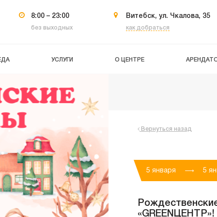
8:00 – 23:00
Витебск, ул. Чкалова, 35
без выходных
как добраться
ЕДА
УСЛУГИ
О ЦЕНТРЕ
АРЕНДАТ
Вернуться назад
5 января
5 я
Рождественские
«GREENЦЕНТР»!