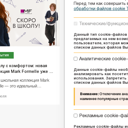
Перед тем как совершить 
обработки файлов cookie
Технические/функцион
Данный тип cookie-файлов
предлагаемых на нем возмо
пользователе, которая мож
списком данных файлов В
ытия
События
Аналитические cookie
лу с комфортом: новая
GARDI: новое пространст
Данные cookie-файлы необ
кция Mark Formelle уже в
парфюмерии в ТЦ
анализировать как посетит
аже!
«GREENЦЕНТР»
использования. Запретить 
 школьная коллекция Mark
В ТЦ «GREENЦЕНТР» открыл
списком данных файлов В
lle — это идеальный
новый магазин парфюмерии
омисс между детским «хочу
— пространство, где каждый
Внимание:
Отключение анал
юля
но» и родительским «нужно
сможет собрать свой гардер
наименее популярные стра
твенно».
ароматов в мистическом саду
Рекламные cookie-фа
Рекламные cookie-файлы ис