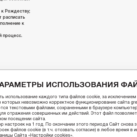
 к Рождеству;
т расписать
ополнение к
й процесс.
АРАМЕТРЫ ИСПОЛЬЗОВАНИЯ ФАЙ
ь использование каждого типа файлов cookie, за исключением
ез которых невозможно корректное функционирование сайта green
тся текстовыми файлами, сохраненными в браузере компьютер
для отражения совершенных им действий. Этот файл позволяет 
ом посещении сайта.
р настроек на 1 год. По окончании этого периода Сайт снова 
оек файлов сookie (в т.ч. отозвать согласие) в любое время в
аницы Сайта «Настройки cookies».