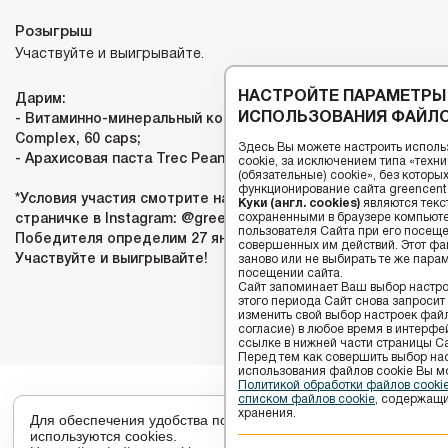
Розыгрыш
Участвуйте и выигрывайте.
НАСТРОЙТЕ ПАРАМЕТРЫ
Дарим:
ИСПОЛЬЗОВАНИЯ ФАЙЛО
- Витаминно-минеральный комплекс Activlab Vitality
Complex, 60 caps;
Здесь Вы можете настроить исполь
- Арахисовая паста Trec Peanut Butter Cream, 500g.
cookie, за исключением типа «тех
(обязательные) cookie», без котор
функционирование сайта greencenter
*Условия участия смотрите на нашей официальной
Куки (англ. cookies)
являются текс
сохраненными в браузере компьюте
страничке в Instagram: @greencenterby
пользователя Сайта при его посещ
Победителя определим 27 января 2023 года.
совершенных им действий. Этот фай
Участвуйте и выигрывайте!
заново или не выбирать те же пара
посещении сайта.
Сайт запоминает Ваш выбор настрое
этого периода Сайт снова запросит
изменить свой выбор настроек файлов
согласие) в любое время в интерфе
ссылке в нижней части страницы Са
Перед тем как совершить выбор на
использования файлов сookie Вы м
Политикой обработки файлов cook
списком файлов cookie
, содержащи
хранения.
Для обеспечения удобства пользователей сайта
используются cookies.