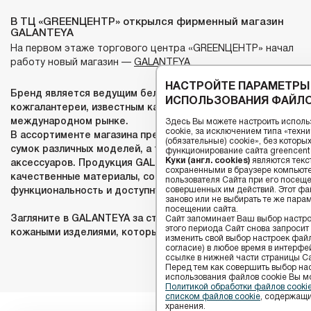
В ТЦ «GREENЦЕНТР» открылся фирменный магазин
GALANTEYA
На первом этаже торгового центра «GREENЦЕНТР» начал
работу новый магазин —
GALANTEYA
.
НАСТРОЙТЕ ПАРАМЕТРЫ
Бренд является ведущим белорусским производителем
ИСПОЛЬЗОВАНИЯ ФАЙЛО
кожгалантереи, известным как на внутреннем, так и на
международном рынке.
Здесь Вы можете настроить исполь
cookie, за исключением типа «тех
В ассортименте магазина представлен широкий выбор
(обязательные) cookie», без котор
сумок различных моделей, а также других кожаных
функционирование сайта greencenter
Куки (англ. cookies)
являются текс
аксессуаров. Продукция GALANTEYA объединяет
сохраненными в браузере компьюте
качественные материалы, современные технологии,
пользователя Сайта при его посещ
совершенных им действий. Этот фай
функциональность и доступную цену.
заново или не выбирать те же пара
посещении сайта.
Загляните в GALANTEYA за стильными и качественными
Сайт запоминает Ваш выбор настрое
этого периода Сайт снова запросит
кожаными изделиями, которые подчеркнут ваш образ.
изменить свой выбор настроек файлов
согласие) в любое время в интерфе
ссылке в нижней части страницы Са
Перед тем как совершить выбор на
использования файлов сookie Вы м
Политикой обработки файлов cook
списком файлов cookie
, содержащи
хранения.