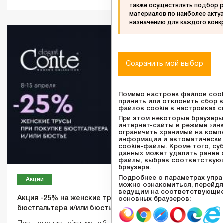
также осуществлять подбор р
материалов по наиболее акту
назначению для каждого конк
Сохранить мой выбор
Помимо настроек файлов сook
принять или отклонить сбор 
файлов сookie в настройках с
При этом некоторые браузер
интернет-сайты в режиме «инк
ограничить хранимый на ком
информации и автоматически
cookie-файлы. Кроме того, су
данных может удалить ранее 
файлы, выбрав соответствую
браузера.
Подробнее о параметрах упра
Акции
можно ознакомиться, перейдя
ведущим на соответствующие
Акция -25% на женские трусы при покупке
основных браузеров:
бюстгальтера и/или бюстье в один чек