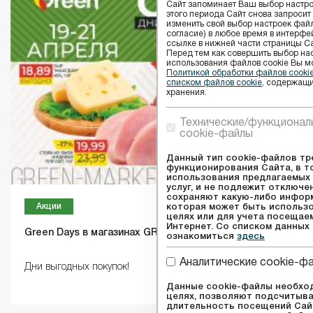
Сайт запоминает Ваш выбор настрое
этого периода Сайт снова запросит
изменить свой выбор настроек файлов
согласие) в любое время в интерфе
ссылке в нижней части страницы Са
Перед тем как совершить выбор на
использования файлов сookie Вы м
Политикой обработки файлов cook
списком файлов cookie
, содержащи
хранения.
Технические/функционал
cookie-файлы
Данный тип cookie-файлов тр
функционирования Сайта, в т
использования предлагаемых 
услуг, и не подлежит отключе
сохраняют какую-либо инфор
Акции
которая может быть использо
целях или для учета посещае
Интернет. Со списком данных
Green Days в магазинах GREEN!
ознакомиться
здесь
Аналитические cookie-ф
Дни выгодных покупок!
Данные cookie-файлы необхо
целях, позволяют подсчитыва
длительность посещений Сайт