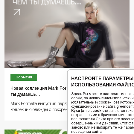
События
НАСТРОЙТЕ ПАРАМЕТРЫ
ИСПОЛЬЗОВАНИЯ ФАЙЛО
Новая коллекция Mark Formelle. Космос ближе, чем
Здесь Вы можете настроить исполь
ты думаешь…
cookie, за исключением типа «тех
(обязательные) cookie», без котор
Mark Formelle выпустил первую в своей истории
функционирование сайта greencenter
коллекцию одежды о покорении вселенной.
Куки (англ. cookies)
являются текс
сохраненными в браузере компьюте
пользователя Сайта при его посещ
совершенных им действий. Этот фай
заново или не выбирать те же пара
посещении сайта.