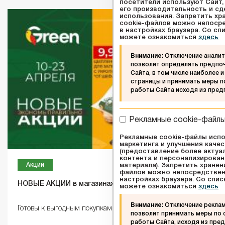
посетители используют Сайт,
его производительность и сд
использования. Запретить хр
cookie-файлов можно непосре
в настройках браузера. Со с
можете ознакомиться
здесь
Внимание:
Отключение аналит
позволит определять предпо
Сайта, в том числе наиболее 
страницы и принимать меры 
работы Сайта исходя из пред
Рекламные cookie-файл
Рекламные cookie-файлы испо
маркетинга и улучшения каче
(предоставление более актуа
контента и персонализирован
Акции
материала). Запретить хранен
файлов можно непосредствен
настройках браузера. Со спи
НОВЫЕ АКЦИИ в магазинах GREEN!
можете ознакомиться
здесь
Внимание:
Отключение реклам
Готовы к выгодным покупкам?
позволит принимать меры по
работы Сайта, исходя из пред