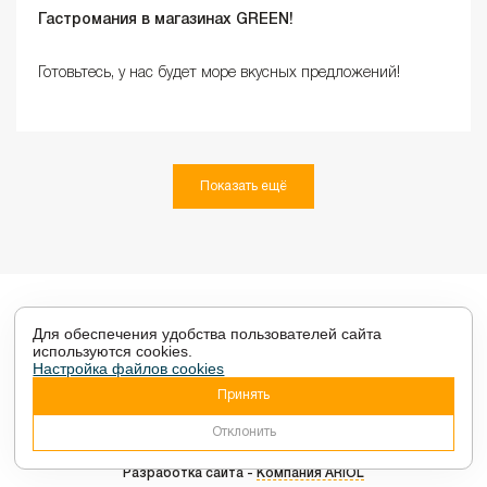
Гастромания в магазинах GREEN!
Готовьтесь, у нас будет море вкусных предложений!
Показать ещё
Для обеспечения удобства пользователей сайта
используются cookies.
Настройка файлов cookies
Настройки cookies
Принять
2026 © ТЦ GREENЦЕНТР - Торговый центр в Витебске.
Отклонить
Разработка сайта -
Компания ARIOL