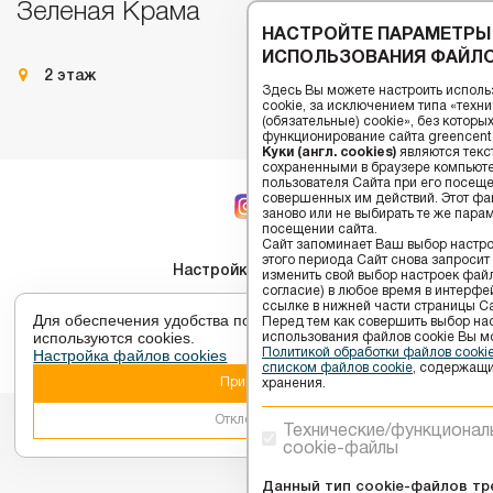
Зеленая Крама
НАСТРОЙТЕ ПАРАМЕТРЫ
ИСПОЛЬЗОВАНИЯ ФАЙЛО
2 этаж
Здесь Вы можете настроить исполь
cookie, за исключением типа «тех
(обязательные) cookie», без котор
функционирование сайта greencenter
Куки (англ. cookies)
являются текс
сохраненными в браузере компьюте
пользователя Сайта при его посещ
совершенных им действий. Этот фай
заново или не выбирать те же пара
посещении сайта.
Сайт запоминает Ваш выбор настрое
этого периода Сайт снова запросит
Настройки cookies
изменить свой выбор настроек файлов
согласие) в любое время в интерфе
ссылке в нижней части страницы Са
2026 © ТЦ GREENЦЕНТР - Торговый центр в Витебске.
Для обеспечения удобства пользователей сайта
Перед тем как совершить выбор на
используются cookies.
использования файлов сookie Вы м
Настройка файлов cookies
Политикой обработки файлов cook
Разработка сайта -
Компания ARIOL
списком файлов cookie
, содержащи
Принять
хранения.
Отклонить
Технические/функционал
cookie-файлы
Данный тип cookie-файлов тр