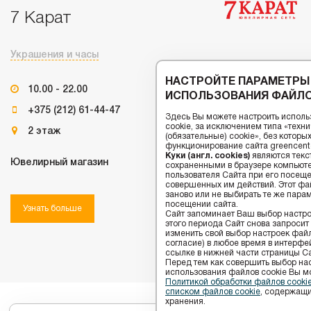
7 Карат
Украшения и часы
НАСТРОЙТЕ ПАРАМЕТРЫ
10.00 - 22.00
ИСПОЛЬЗОВАНИЯ ФАЙЛО
+375 (212) 61-44-47
Здесь Вы можете настроить исполь
cookie, за исключением типа «тех
2 этаж
(обязательные) cookie», без котор
функционирование сайта greencenter
Куки (англ. cookies)
являются текс
Ювелирный магазин
сохраненными в браузере компьюте
пользователя Сайта при его посещ
совершенных им действий. Этот фай
заново или не выбирать те же пара
посещении сайта.
Узнать больше
Сайт запоминает Ваш выбор настрое
этого периода Сайт снова запросит
изменить свой выбор настроек файлов
согласие) в любое время в интерфе
ссылке в нижней части страницы Са
Перед тем как совершить выбор на
использования файлов сookie Вы м
Политикой обработки файлов cook
списком файлов cookie
, содержащи
хранения.